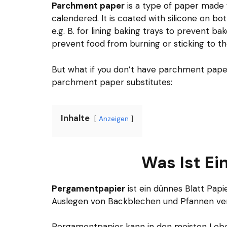
Parchment paper
is a type of paper made 
calendered. It is coated with silicone on bot
e.g. B. for lining baking trays to prevent b
prevent food from burning or sticking to t
But what if you don’t have parchment pap
parchment paper substitutes:
Inhalte
Anzeigen
Was Ist Ei
Pergamentpapier
ist ein dünnes Blatt Papie
Auslegen von Backblechen und Pfannen verw
Pergamentpapier kann in den meisten Leben