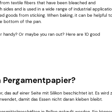
from textile fibers that have been bleached and
h sides and is used in a wide range of industrial applicatio
aked goods from sticking. When baking, it can be helpful t
he bottom of the pan.
er handy? Or maybe you ran out? Here are 10 good
n Pergamentpapier?
r, das auf einer Seite mit Silikon beschichtet ist. Es wird
endet, damit das Essen nicht daran kleben bleibt.
smittelgeschäften in Rollen gekauft werden. Sie könne