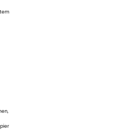
rtem
hen,
pier