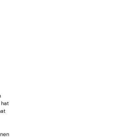
n
 hat
hat
nnen