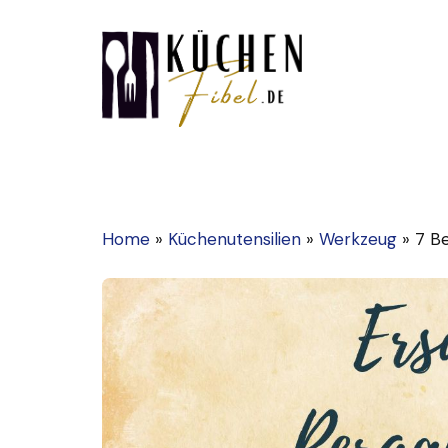
Zum
Inhalt
springen
Home
»
Küchenutensilien
»
Werkzeug
»
7 B