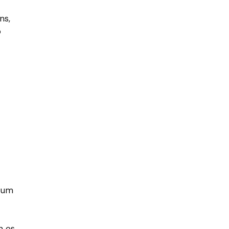
ns,
o
 zum
n es