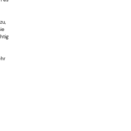
zu,
ie
htig
ehr