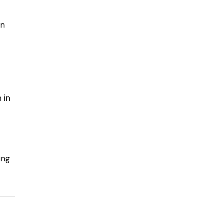
en
 in
ung