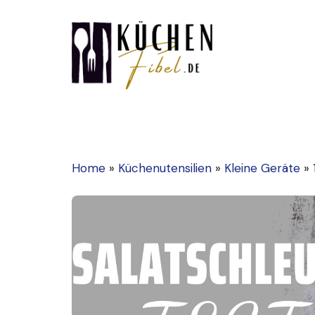
Zum
Inhalt
springen
Home
»
Küchenutensilien
»
Kleine Geräte
»