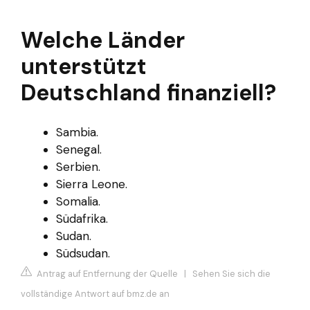
Welche Länder
unterstützt
Deutschland finanziell?
Sambia.
Senegal.
Serbien.
Sierra Leone.
Somalia.
Südafrika.
Sudan.
Südsudan.
Antrag auf Entfernung der Quelle
|
Sehen Sie sich die
vollständige Antwort auf bmz.de an