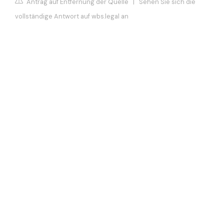
Antrag auf Entfernung der Quelle
|
Sehen Sie sich die
vollständige Antwort auf wbs.legal an