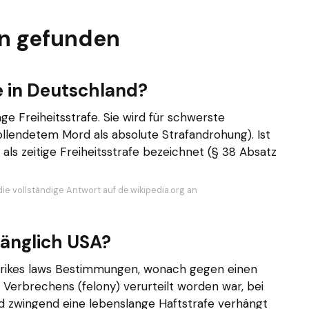
n gefunden
e in Deutschland?
e Freiheitsstrafe. Sie wird für schwerste
llendetem Mord als absolute Strafandrohung). Ist
e als zeitige Freiheitsstrafe bezeichnet (§ 38 Absatz
ie vollständige Antwort auf de.wikipedia.org an
länglich USA?
trikes laws Bestimmungen, wonach gegen einen
 Verbrechens (felony) verurteilt worden war, bei
nd zwingend eine lebenslange Haftstrafe verhängt