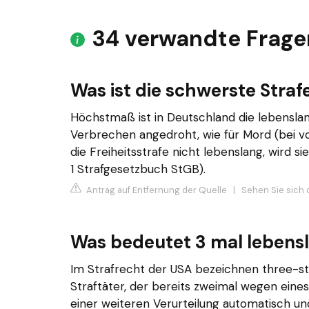
34 verwandte Frage
Was ist die schwerste Straf
Höchstmaß ist in Deutschland die lebenslang
Verbrechen angedroht, wie für Mord (bei vo
die Freiheitsstrafe nicht lebenslang, wird si
1 Strafgesetzbuch StGB).
Antrag auf Entfernung der Quelle
|
Sehen Sie sich d
Was bedeutet 3 mal lebens
Im Strafrecht der USA bezeichnen three-s
Straftäter, der bereits zweimal wegen eines
einer weiteren Verurteilung automatisch u