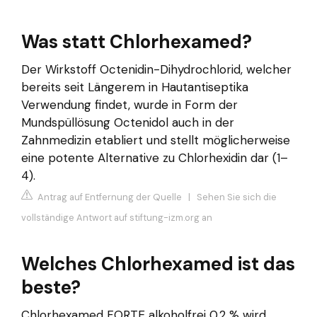
Was statt Chlorhexamed?
Der Wirkstoff Octenidin-Dihydrochlorid, welcher
bereits seit Längerem in Hautantiseptika
Verwendung findet, wurde in Form der
Mundspüllösung Octenidol auch in der
Zahnmedizin etabliert und stellt möglicherweise
eine potente Alternative zu Chlorhexidin dar (1–
4).
Antrag auf Entfernung der Quelle
|
Sehen Sie sich die
vollständige Antwort auf stiftung-izm.org an
Welches Chlorhexamed ist das
beste?
Chlorhexamed FORTE alkoholfrei 0,2 % wird