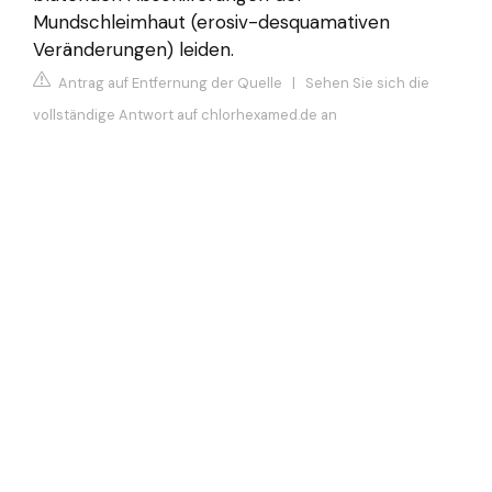
Mundschleimhaut (erosiv-desquamativen
Veränderungen) leiden.
Antrag auf Entfernung der Quelle
|
Sehen Sie sich die
vollständige Antwort auf chlorhexamed.de an