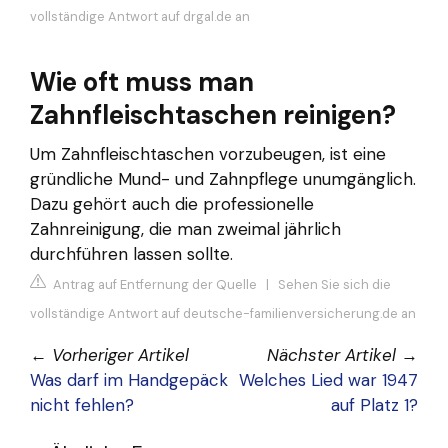
vollständige Antwort auf drgal.de an
Wie oft muss man
Zahnfleischtaschen reinigen?
Um Zahnfleischtaschen vorzubeugen, ist eine
gründliche Mund- und Zahnpflege unumgänglich.
Dazu gehört auch die professionelle
Zahnreinigung, die man zweimal jährlich
durchführen lassen sollte.
Antrag auf Entfernung der Quelle
|
Sehen Sie sich die
vollständige Antwort auf deutsche-familienversicherung.de an
←
Vorheriger Artikel
Nächster Artikel
→
Was darf im Handgepäck
Welches Lied war 1947
nicht fehlen?
auf Platz 1?