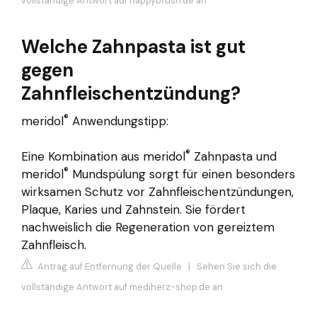
vollständige Antwort auf happybrush.de an
Welche Zahnpasta ist gut
gegen
Zahnfleischentzündung?
®
meridol
Anwendungstipp:
®
Eine Kombination aus meridol
Zahnpasta und
®
meridol
Mundspülung sorgt für einen besonders
wirksamen Schutz vor Zahnfleischentzündungen,
Plaque, Karies und Zahnstein. Sie fördert
nachweislich die Regeneration von gereiztem
Zahnfleisch.
Antrag auf Entfernung der Quelle
|
Sehen Sie sich die
vollständige Antwort auf mediherz-shop.de an