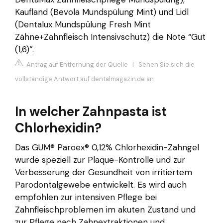
Kaufland (Bevola Mundspülung Mint) und Lidl
(Dentalux Mundspülung Fresh Mint
Zähne+Zahnfleisch Intensivschutz) die Note “Gut
(1,6)“.
Antrag auf Entfernung der Quelle
|
Sehen Sie sich die
vollständige Antwort auf dentalmagazin.de an
In welcher Zahnpasta ist
Chlorhexidin?
Das GUM® Paroex® 0,12% Chlorhexidin-Zahngel
wurde speziell zur Plaque-Kontrolle und zur
Verbesserung der Gesundheit von irritiertem
Parodontalgewebe entwickelt. Es wird auch
empfohlen zur intensiven Pflege bei
Zahnfleischproblemen im akuten Zustand und
zur Pflege nach Zahnextraktionen und