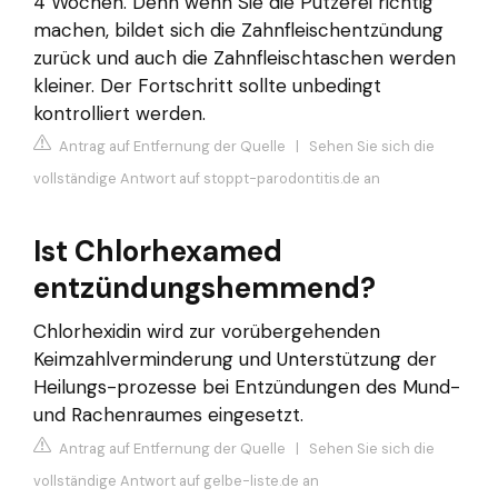
4 Wochen. Denn wenn Sie die Putzerei richtig
machen, bildet sich die Zahnfleischentzündung
zurück und auch die Zahnfleischtaschen werden
kleiner. Der Fortschritt sollte unbedingt
kontrolliert werden.
Antrag auf Entfernung der Quelle
|
Sehen Sie sich die
vollständige Antwort auf stoppt-parodontitis.de an
Ist Chlorhexamed
entzündungshemmend?
Chlorhexidin wird zur vorübergehenden
Keimzahlverminderung und Unterstützung der
Heilungs-prozesse bei Entzündungen des Mund-
und Rachenraumes eingesetzt.
Antrag auf Entfernung der Quelle
|
Sehen Sie sich die
vollständige Antwort auf gelbe-liste.de an