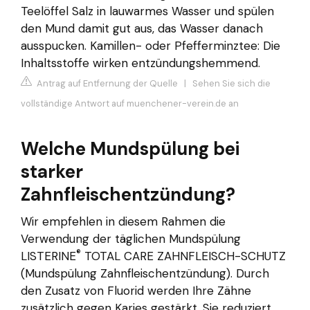
Teelöffel Salz in lauwarmes Wasser und spülen
den Mund damit gut aus, das Wasser danach
ausspucken. Kamillen- oder Pfefferminztee: Die
Inhaltsstoffe wirken entzündungshemmend.
Antrag auf Entfernung der Quelle
|
Sehen Sie sich die
vollständige Antwort auf muenchener-verein.de an
Welche Mundspülung bei
starker
Zahnfleischentzündung?
Wir empfehlen in diesem Rahmen die
Verwendung der täglichen Mundspülung
®
LISTERINE
TOTAL CARE ZAHNFLEISCH-SCHUTZ
(Mundspülung Zahnfleischentzündung). Durch
den Zusatz von Fluorid werden Ihre Zähne
zusätzlich gegen Karies gestärkt. Sie reduziert