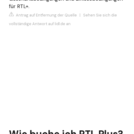
für RTL+.
Antrag auf Entfernung der Quelle
|
Sehen Sie sich die
vollständige Antwort auf lidl.de an