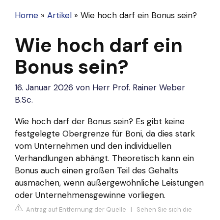
Home
»
Artikel
»
Wie hoch darf ein Bonus sein?
Wie hoch darf ein
Bonus sein?
16. Januar 2026
von
Herr Prof. Rainer Weber
B.Sc.
Wie hoch darf der Bonus sein? Es gibt keine
festgelegte Obergrenze für Boni, da dies stark
vom Unternehmen und den individuellen
Verhandlungen abhängt. Theoretisch kann ein
Bonus auch einen großen Teil des Gehalts
ausmachen, wenn außergewöhnliche Leistungen
oder Unternehmensgewinne vorliegen.
Antrag auf Entfernung der Quelle
|
Sehen Sie sich die