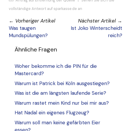
Antrag auf Entfernung der Quelle
|
Sehen Sie sich die
vollständige Antwort auf sparkasse.de an
←
Vorheriger Artikel
Nächster Artikel
→
Was taugen
Ist Joko Winterscheidt
Mundspülungen?
reich?
Ähnliche Fragen
Woher bekomme ich die PIN für die
Mastercard?
Warum ist Patrick bei Köln ausgestiegen?
Was ist die am längsten laufende Serie?
Warum rastet mein Kind nur bei mir aus?
Hat Nadal ein eigenes Flugzeug?
Warum soll man keine gefärbten Eier
essen?