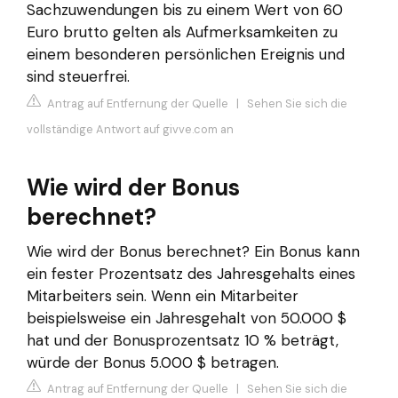
Sachzuwendungen bis zu einem Wert von 60
Euro brutto gelten als Aufmerksamkeiten zu
einem besonderen persönlichen Ereignis und
sind steuerfrei.
Antrag auf Entfernung der Quelle
|
Sehen Sie sich die
vollständige Antwort auf givve.com an
Wie wird der Bonus
berechnet?
Wie wird der Bonus berechnet? Ein Bonus kann
ein fester Prozentsatz des Jahresgehalts eines
Mitarbeiters sein. Wenn ein Mitarbeiter
beispielsweise ein Jahresgehalt von 50.000 $
hat und der Bonusprozentsatz 10 % beträgt,
würde der Bonus 5.000 $ betragen.
Antrag auf Entfernung der Quelle
|
Sehen Sie sich die