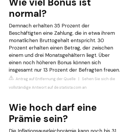
Wie viel Bonus ist
normal?
Demnach erhalten 35 Prozent der
Beschäftigten eine Zahlung, die in etwa ihrem
monatlichen Bruttogehalt entspricht. 30
Prozent erhalten einen Betrag, der zwischen
einem und drei Monatsgehältern liegt. Über
einen noch höheren Bonus können sich
insgesamt nur 13 Prozent der Befragten freuen.
Antrag auf Entfernung der Quelle
|
Sehen Sie sich die
vollständige Antwort auf de.statista.com an
Wie hoch darf eine
Prämie sein?
Die Inflationsausgleichprämie kann noch bis 31.