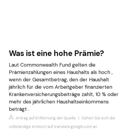
Was ist eine hohe Prämie?
Laut Commonwealth Fund gelten die
Prämienzahlungen eines Haushalts als hoch ,
wenn der Gesamtbetrag, den der Haushalt
jährlich für die vom Arbeitgeber finanzierten
Krankenversicherungsbeiträge zahlt, 10 % oder
mehr des jährlichen Haushaltseinkommens
beträgt .
Antrag auf Entfernung der Quelle
|
Sehen Sie sich die
vollständige Antwort auf translate.google.com an