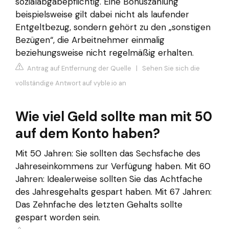
sozialabgabepflichtig. Eine Bonuszahlung
beispielsweise gilt dabei nicht als laufender
Entgeltbezug, sondern gehört zu den „sonstigen
Bezügen“, die Arbeitnehmer einmalig
beziehungsweise nicht regelmäßig erhalten.
Antrag auf Entfernung der Quelle
|
Sehen Sie sich die
vollständige Antwort auf vyble.io an
Wie viel Geld sollte man mit 50
auf dem Konto haben?
Mit 50 Jahren: Sie sollten das Sechsfache des
Jahreseinkommens zur Verfügung haben. Mit 60
Jahren: Idealerweise sollten Sie das Achtfache
des Jahresgehalts gespart haben. Mit 67 Jahren:
Das Zehnfache des letzten Gehalts sollte
gespart worden sein.