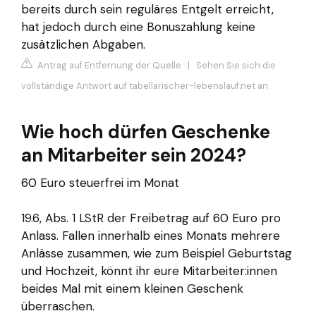
bereits durch sein reguläres Entgelt erreicht,
hat jedoch durch eine Bonuszahlung keine
zusätzlichen Abgaben.
Antrag auf Entfernung der Quelle
|
Sehen Sie sich die
vollständige Antwort auf tabellarischer-lebenslauf.net an
Wie hoch dürfen Geschenke
an Mitarbeiter sein 2024?
60 Euro steuerfrei im Monat
19.6, Abs. 1 LStR der Freibetrag auf 60 Euro pro
Anlass. Fallen innerhalb eines Monats mehrere
Anlässe zusammen, wie zum Beispiel Geburtstag
und Hochzeit, könnt ihr eure Mitarbeiter:innen
beides Mal mit einem kleinen Geschenk
überraschen.