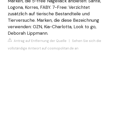
Marken, die 5-free Nagellack anbieten: Sante,
Logona, Korres, FABY. 7-Free: Verzichtet
zusätzlich auf tierische Bestandteile und
Tierversuche. Marken, die diese Bezeichnung
verwenden: OZN, Kia-Charlotta, Look to go,
Deborah Lippmann.
Antrag auf Entfernung der Quelle
|
Sehen Sie sich die
vollständige Antwort auf cosmopolitan.de an