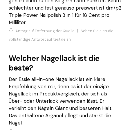
gehört auch zu den Siegern nach Punkten. Kaum
schlechter und fast genauso preiswert ist dm/p2
Triple Power Nailpolish 3 in 1 für 18 Cent pro
Milliliter.
Antrag auf Entfernung der Quelle
|
Sehen Sie sich die
vollständige Antwort auf test.de an
Welcher Nagellack ist die
beste?
Der Essie all-in-one Nagellack ist ein klare
Empfehlung von mir, denn es ist der einzige
Nagellack im Produktvergleich, der sich als
Über- oder Unterlack verwenden lässt. Er
verleiht den Nägeln Glanz und besseren Halt.
Das enthaltene Arganöl pflegt und stärkt die
Nägel.