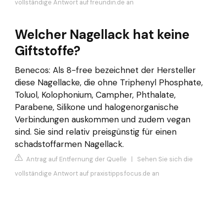
vollständige Antwort auf freundin.de an
Welcher Nagellack hat keine
Giftstoffe?
Benecos: Als 8-free bezeichnet der Hersteller
diese Nagellacke, die ohne Triphenyl Phosphate,
Toluol, Kolophonium, Campher, Phthalate,
Parabene, Silikone und halogenorganische
Verbindungen auskommen und zudem vegan
sind. Sie sind relativ preisgünstig für einen
schadstoffarmen Nagellack.
Antrag auf Entfernung der Quelle
|
Sehen Sie sich die
vollständige Antwort auf praxistipps.focus.de an