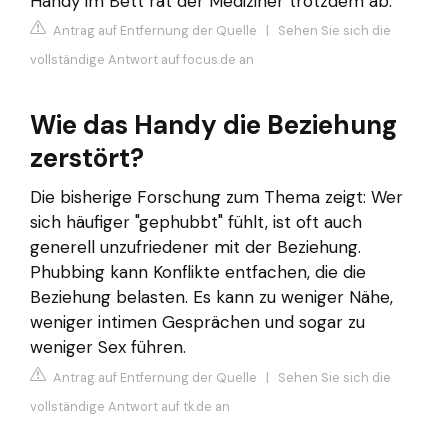
Handy im Bett rät der Mediziner trotzdem ab.
Antrag auf Entfernung der Quelle
|
Sehen Sie sich die
vollständige Antwort auf focus.de an
Wie das Handy die Beziehung
zerstört?
Die bisherige Forschung zum Thema zeigt: Wer
sich häufiger "gephubbt" fühlt, ist oft auch
generell unzufriedener mit der Beziehung.
Phubbing kann Konflikte entfachen, die die
Beziehung belasten. Es kann zu weniger Nähe,
weniger intimen Gesprächen und sogar zu
weniger Sex führen.
Antrag auf Entfernung der Quelle
|
Sehen Sie sich die
vollständige Antwort auf tk.de an