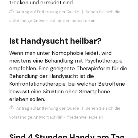
trocken und ermüdet sind.
Antrag auf Entfernung der Quelle
|
Sehen Sie sich die
vollständige Antwort auf optiker-schulz.de an
Ist Handysucht heilbar?
Wenn man unter Nomophobie leidet, wird
meistens eine Behandlung mit Psychotherapie
empfohlen. Eine geeignete Therapieform für die
Behandlung der Handysucht ist die
Konfrontationstherapie, bei welcher Betroffene
bewusst eine Situation ohne Smartphone
erleben sollen.
Antrag auf Entfernung der Quelle
|
Sehen Sie sich die
vollständige Antwort auf klinik-friedenweiler.de an
Sind 4 Stunden Handy am Tag