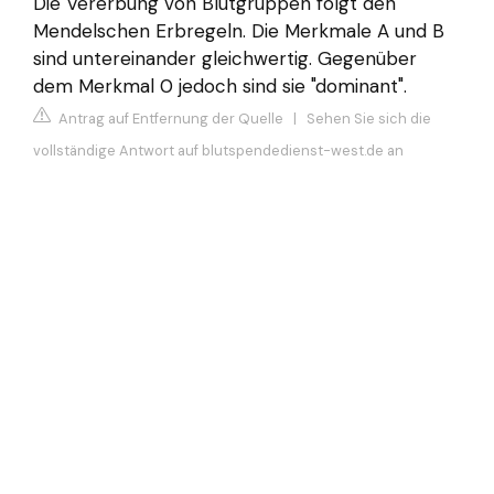
Die Vererbung von Blutgruppen folgt den
Mendelschen Erbregeln. Die Merkmale A und B
sind untereinander gleichwertig. Gegenüber
dem Merkmal 0 jedoch sind sie "dominant".
Antrag auf Entfernung der Quelle
|
Sehen Sie sich die
vollständige Antwort auf blutspendedienst-west.de an