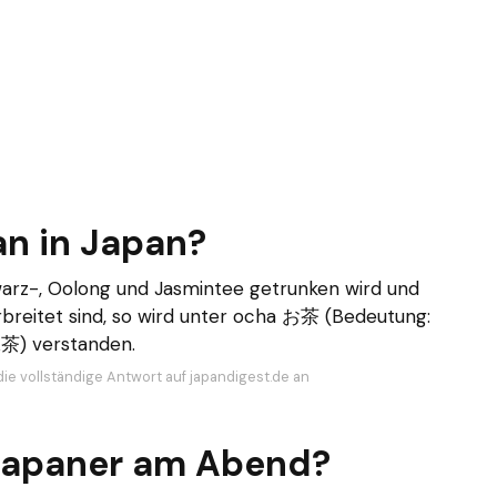
an in Japan?
arz-, Oolong und Jasmintee getrunken wird und
reitet sind, so wird unter ocha お茶 (Bedeutung:
緑茶) verstanden.
die vollständige Antwort auf japandigest.de an
 Japaner am Abend?