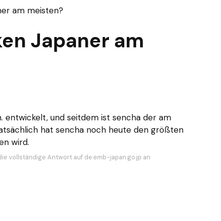
ner am meisten?
ken Japaner am
. entwickelt, und seitdem ist
sencha
der am
Tatsächlich hat sencha noch heute den größten
en wird.
die vollständige Antwort auf de.emb-japan.go.jp an