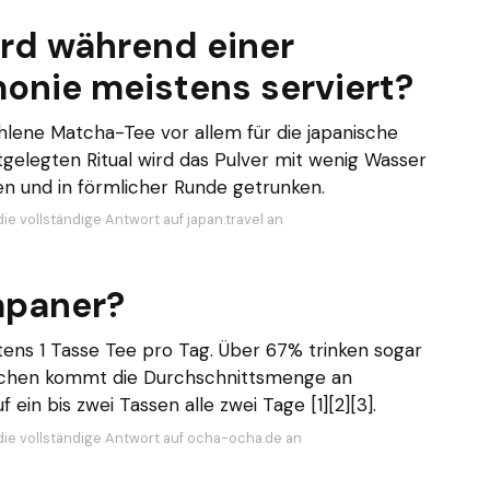
ird während einer
onie meistens serviert?
hlene Matcha-Tee vor allem für die japanische
gelegten Ritual wird das Pulver mit wenig Wasser
n und in förmlicher Runde getrunken.
ie vollständige Antwort auf japan.travel an
Japaner?
ens 1 Tasse Tee pro Tag. Über 67% trinken sogar
tschen kommt die Durchschnittsmenge an
 ein bis zwei Tassen alle zwei Tage [1][2][3].
die vollständige Antwort auf ocha-ocha.de an