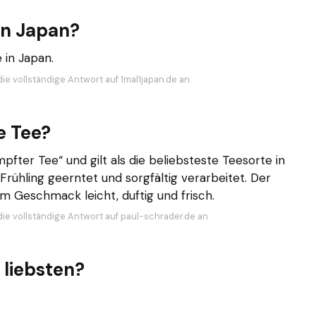
 in Japan?
 in Japan.
ie vollständige Antwort auf 1mal1japan.de an
e Tee?
ter Tee“ und gilt als die beliebsteste Teesorte in
rühling geerntet und sorgfältig verarbeitet. Der
m Geschmack leicht, duftig und frisch.
die vollständige Antwort auf paul-schrader.de an
 liebsten?