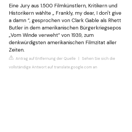
Eine Jury aus 1.500 Filmkünstlern, Kritikern und
Historikern wählte „ Frankly, my dear, I don't give
a damn “, gesprochen von Clark Gable als Rhett
Butler in dem amerikanischen Bürgerkriegsepos
„Vom Winde verweht“ von 1939, zum
denkwürdigsten amerikanischen Filmzitat aller
Zeiten.
Antrag auf Entfernung der Quelle
|
Sehen Sie sich die
vollständige Antwort auf translate.google.com an