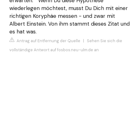
erwarten. “ Wenn Du diese Hypothese
wiederlegen möchtest, musst Du Dich mit einer
richtigen Koryphäe messen - und zwar mit
Albert Einstein. Von ihm stammt dieses Zitat und
es hat was.
Antrag auf Entfernung der Quelle
|
Sehen Sie sich die
vollständige Antwort auf fosbos.neu-ulm.de an