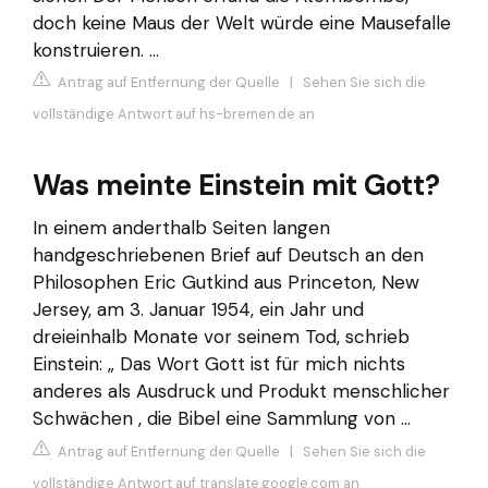
doch keine Maus der Welt würde eine Mausefalle
konstruieren. ...
Antrag auf Entfernung der Quelle
|
Sehen Sie sich die
vollständige Antwort auf hs-bremen.de an
Was meinte Einstein mit Gott?
In einem anderthalb Seiten langen
handgeschriebenen Brief auf Deutsch an den
Philosophen Eric Gutkind aus Princeton, New
Jersey, am 3. Januar 1954, ein Jahr und
dreieinhalb Monate vor seinem Tod, schrieb
Einstein: „ Das Wort Gott ist für mich nichts
anderes als Ausdruck und Produkt menschlicher
Schwächen , die Bibel eine Sammlung von …
Antrag auf Entfernung der Quelle
|
Sehen Sie sich die
vollständige Antwort auf translate.google.com an