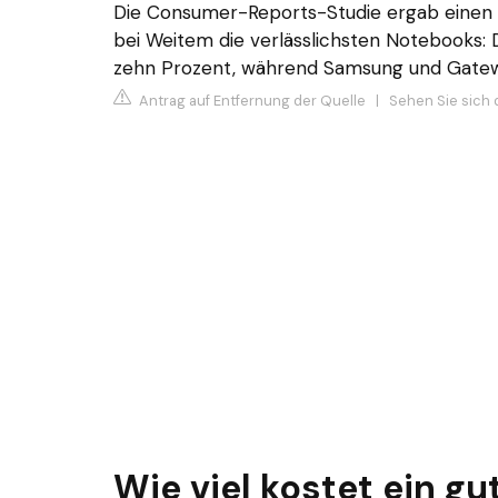
Die Consumer-Reports-Studie ergab einen k
bei Weitem die verlässlichsten Notebooks: D
zehn Prozent, während Samsung und Gatewa
Antrag auf Entfernung der Quelle
|
Sehen Sie sich 
Wie viel kostet ein g