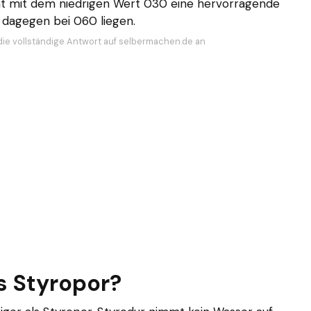
at mit dem niedrigen Wert 030 eine hervorragende
dagegen bei 060 liegen.
die vollständige Antwort auf selbermachen.de an
ls Styropor?