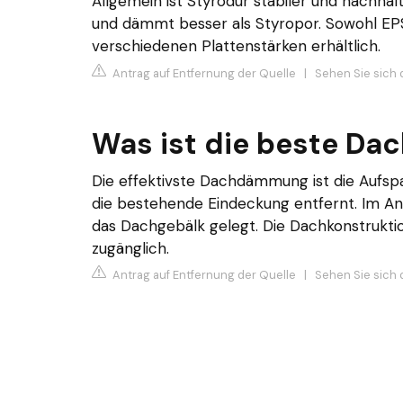
Allgemein ist Styrodur stabiler und nachhal
und dämmt besser als Styropor. Sowohl EPS 
verschiedenen Plattenstärken erhältlich.
Antrag auf Entfernung der Quelle
|
Sehen Sie sich d
Was ist die beste D
Die effektivste Dachdämmung ist die Auf
die bestehende Eindeckung entfernt. Im An
das Dachgebälk gelegt. Die Dachkonstrukti
zugänglich.
Antrag auf Entfernung der Quelle
|
Sehen Sie sich 