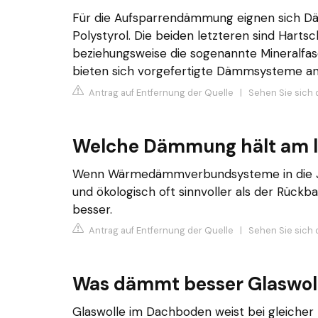
Für die Aufsparrendämmung eignen sich Dä
Polystyrol. Die beiden letzteren sind Harts
beziehungsweise die sogenannte Mineralfa
bieten sich vorgefertigte Dämmsysteme an
Antrag auf Entfernung der Quelle
|
Sehen Sie sich 
Welche Dämmung hält am l
Wenn Wärmedämmverbundsysteme in die Jah
und ökologisch oft sinnvoller als der Rüc
besser.
Antrag auf Entfernung der Quelle
|
Sehen Sie sich d
Was dämmt besser Glaswoll
Glaswolle im Dachboden weist bei gleiche