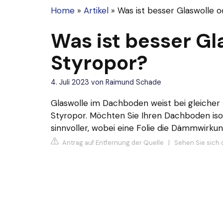
Home
»
Artikel
»
Was ist besser Glaswolle 
Was ist besser Gl
Styropor?
4. Juli 2023
von
Raimund Schade
Glaswolle im Dachboden weist bei gleiche
Styropor. Möchten Sie Ihren Dachboden iso
sinnvoller, wobei eine Folie die Dämmwirkun
Antrag auf Entfernung der Quelle
|
Sehen Sie sich d