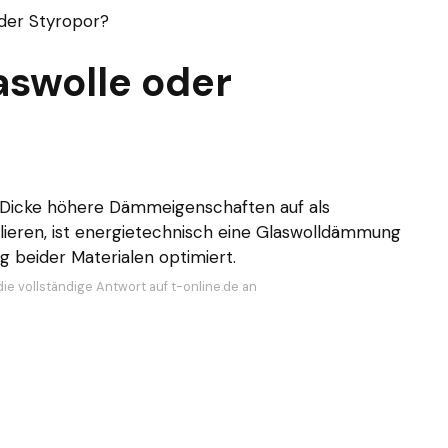
oder Styropor?
aswolle oder
r Dicke höhere Dämmeigenschaften auf als
lieren, ist energietechnisch eine Glaswolldämmung
g beider Materialen optimiert.
ie vollständige Antwort auf t-online.de an