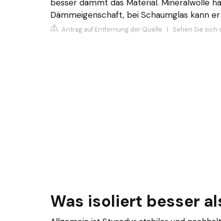
besser dämmt das Material. Mineralwolle h
Dämmeigenschaft, bei Schaumglas kann er 
Antrag auf Entfernung der Quelle
|
Sehen Sie sich 
Was isoliert besser a