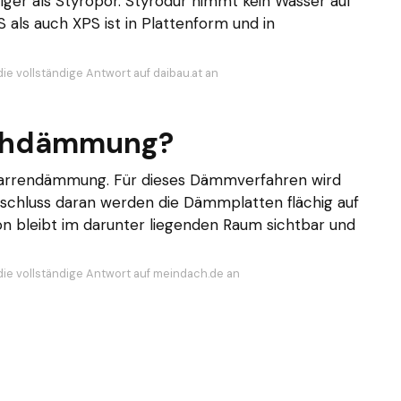
tiger als Styropor. Styrodur nimmt kein Wasser auf
als auch XPS ist in Plattenform und in
ie vollständige Antwort auf daibau.at an
achdämmung?
sparrendämmung. Für dieses Dämmverfahren wird
schluss daran werden die Dämmplatten flächig auf
on bleibt im darunter liegenden Raum sichtbar und
die vollständige Antwort auf meindach.de an