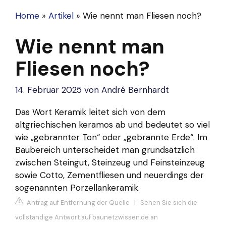
Home
»
Artikel
»
Wie nennt man Fliesen noch?
Wie nennt man
Fliesen noch?
14. Februar 2025
von
André Bernhardt
Das Wort Keramik leitet sich von dem
altgriechischen keramos ab und bedeutet so viel
wie „gebrannter Ton“ oder „gebrannte Erde“. Im
Baubereich unterscheidet man grundsätzlich
zwischen Steingut, Steinzeug und Feinsteinzeug
sowie Cotto, Zementfliesen und neuerdings der
sogenannten Porzellankeramik.
Antrag auf Entfernung der Quelle
|
Sehen Sie sich die
vollständige Antwort auf baunetzwissen.de an