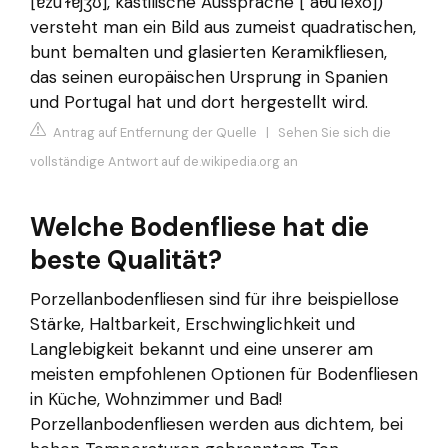
[ɐzu'ɫɐjʒʊ], kastilische Aussprache [ aθu'lexo])
versteht man ein Bild aus zumeist quadratischen,
bunt bemalten und glasierten Keramikfliesen,
das seinen europäischen Ursprung in Spanien
und Portugal hat und dort hergestellt wird.
Antrag auf Entfernung der Quelle
|
Sehen Sie sich die
vollständige Antwort auf de.wikipedia.org an
Welche Bodenfliese hat die
beste Qualität?
Porzellanbodenfliesen sind für ihre beispiellose
Stärke, Haltbarkeit, Erschwinglichkeit und
Langlebigkeit bekannt und eine unserer am
meisten empfohlenen Optionen für Bodenfliesen
in Küche, Wohnzimmer und Bad!
Porzellanbodenfliesen werden aus dichtem, bei