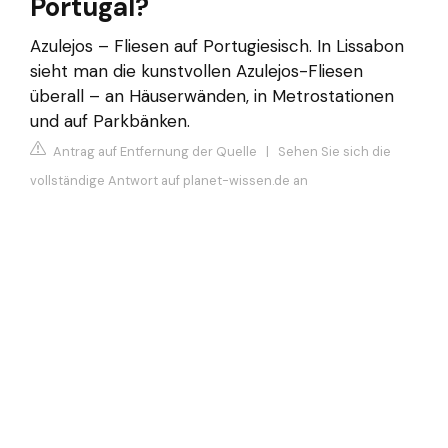
Portugal?
Azulejos – Fliesen auf Portugiesisch. In Lissabon
sieht man die kunstvollen Azulejos-Fliesen
überall – an Häuserwänden, in Metrostationen
und auf Parkbänken.
Antrag auf Entfernung der Quelle
|
Sehen Sie sich die
vollständige Antwort auf planet-wissen.de an