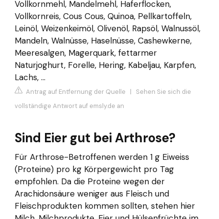
Vollkornmehl, Mandelmehl, Haferflocken,
Vollkornreis, Cous Cous, Quinoa, Pellkartoffeln,
Leinöl, Weizenkeimöl, Olivenöl, Rapsöl, Walnussöl,
Mandeln, Walnüsse, Haselnüsse, Cashewkerne,
Meeresalgen, Magerquark, fettarmer
Naturjoghurt, Forelle, Hering, Kabeljau, Karpfen,
Lachs, ...
Antrag auf Entfernung der Quelle
|
Sehen Sie sich die
vollständige Antwort auf emsly.de an
Sind Eier gut bei Arthrose?
Für Arthrose-Betroffenen werden 1 g Eiweiss
(Proteine) pro kg Körpergewicht pro Tag
empfohlen. Da die Proteine wegen der
Arachidonsäure weniger aus Fleisch und
Fleischprodukten kommen sollten, stehen hier
Milch, Milchprodukte, Eier und Hülsenfrüchte im