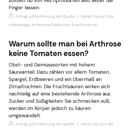
solltest du von Milchprodukten also lieber die
Finger lassen.
Antrag auf Entfernung der Quelle
|
Sehen Sie sich die
vollständige Antwort auf liebscher-bracht.com an
Warum sollte man bei Arthrose
keine Tomaten essen?
Obst- und Gemüsesorten mit hohem
Säureanteil: Dazu zählen vor allem Tomaten,
Spargel, Erdbeeren und ein Übermaß an
Zitrusfrüchten. Die Fruchtsäuren wirken sich
nachteilig auf eine bestehende Arthrose aus.
Zucker und Süßigkeiten: Sie schmecken süß,
werden im Körper jedoch zu Säuren
umgewandelt.
Antrag auf Entfernung der Quelle
|
Sehen Sie sich die