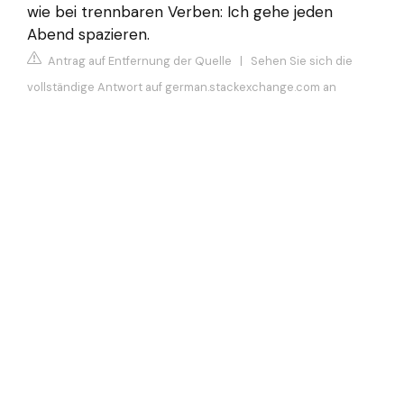
wie bei trennbaren Verben: Ich gehe jeden
Abend spazieren.
Antrag auf Entfernung der Quelle
|
Sehen Sie sich die
vollständige Antwort auf german.stackexchange.com an