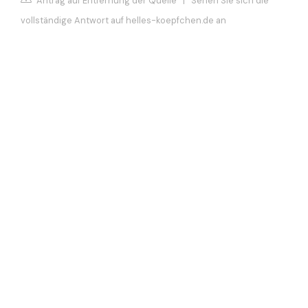
Antrag auf Entfernung der Quelle
|
Sehen Sie sich die
vollständige Antwort auf helles-koepfchen.de an