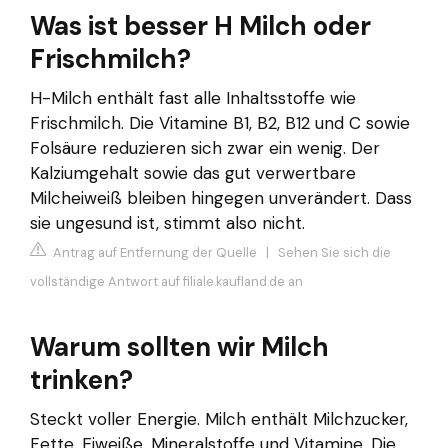
Was ist besser H Milch oder
Frischmilch?
H-Milch enthält fast alle Inhaltsstoffe wie
Frischmilch. Die Vitamine B1, B2, B12 und C sowie
Folsäure reduzieren sich zwar ein wenig. Der
Kalziumgehalt sowie das gut verwertbare
Milcheiweiß bleiben hingegen unverändert. Dass
sie ungesund ist, stimmt also nicht.
Antrag auf Entfernung der Quelle
|
Sehen Sie sich die
vollständige Antwort auf filiale.kaufland.de an
Warum sollten wir Milch
trinken?
Steckt voller Energie. Milch enthält Milchzucker,
Fette, Eiweiße, Mineralstoffe und Vitamine. Die