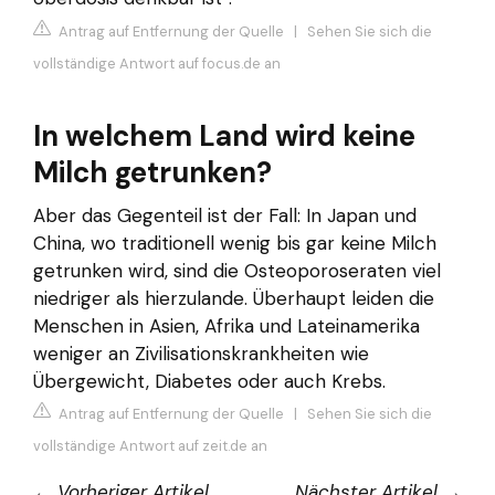
Antrag auf Entfernung der Quelle
|
Sehen Sie sich die
vollständige Antwort auf focus.de an
In welchem Land wird keine
Milch getrunken?
Aber das Gegenteil ist der Fall: In Japan und
China, wo traditionell wenig bis gar keine Milch
getrunken wird, sind die Osteoporoseraten viel
niedriger als hierzulande. Überhaupt leiden die
Menschen in Asien, Afrika und Lateinamerika
weniger an Zivilisationskrankheiten wie
Übergewicht, Diabetes oder auch Krebs.
Antrag auf Entfernung der Quelle
|
Sehen Sie sich die
vollständige Antwort auf zeit.de an
←
Vorheriger Artikel
Nächster Artikel
→