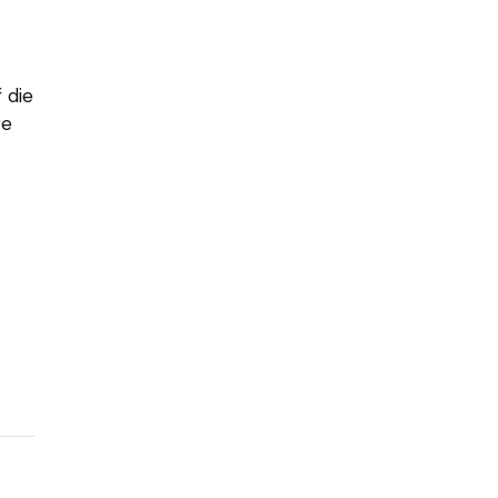
 die
re