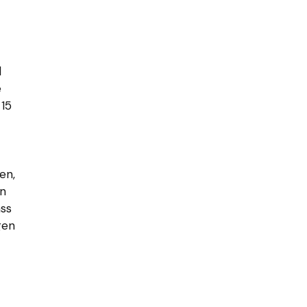
d
e
 15
en,
hn
ass
gen