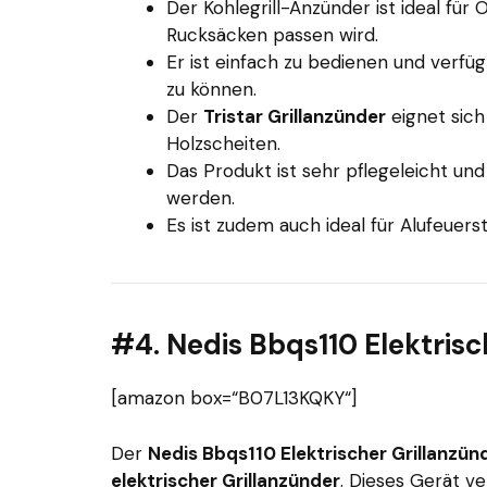
Der Kohlegrill-Anzünder ist ideal für 
Rucksäcken passen wird.
Er ist einfach zu bedienen und verf
zu können.
Der
Tristar Grillanzünder
eignet sich
Holzscheiten.
Das Produkt ist sehr pflegeleicht un
werden.
Es ist zudem auch ideal für Alufeuers
#4. Nedis Bbqs110 Elektrisc
[amazon box=“B07L13KQKY“]
Der
Nedis Bbqs110 Elektrischer Grillanzün
elektrischer Grillanzünder
. Dieses Gerät v