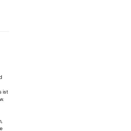
d
 ist
w.
,
ie