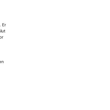
. Er
lut
or
en