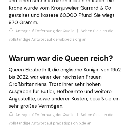
und einen sehr kostbaren indischen Rubin. Die
Krone wurde vom Kronjuwelier Garrard & Co
gestaltet und kostete 60.000 Pfund. Sie wiegt
970 Gramm.
Antrag auf Entfernung der Quelle
|
Sehen Sie sich die
vollständige Antwort auf de.wikipedia.org an
Warum war die Queen reich?
Queen Elizabeth II, die englische Königin von 1952
bis 2022, war einer der reichsten Frauen
Großbritanniens. Trotz ihrer sehr hohen
Ausgaben für Butler, Hofbeamte und weitere
Angestellte, sowie anderer Kosten, besaß sie ein
sehr großes Vermögen.
Antrag auf Entfernung der Quelle
|
Sehen Sie sich die
vollständige Antwort auf praxistipps.chip.de an