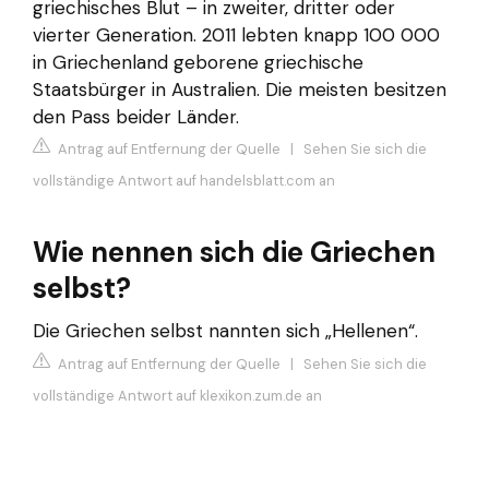
griechisches Blut – in zweiter, dritter oder
vierter Generation. 2011 lebten knapp 100 000
in Griechenland geborene griechische
Staatsbürger in Australien. Die meisten besitzen
den Pass beider Länder.
Antrag auf Entfernung der Quelle
|
Sehen Sie sich die
vollständige Antwort auf handelsblatt.com an
Wie nennen sich die Griechen
selbst?
Die Griechen selbst nannten sich „Hellenen“.
Antrag auf Entfernung der Quelle
|
Sehen Sie sich die
vollständige Antwort auf klexikon.zum.de an