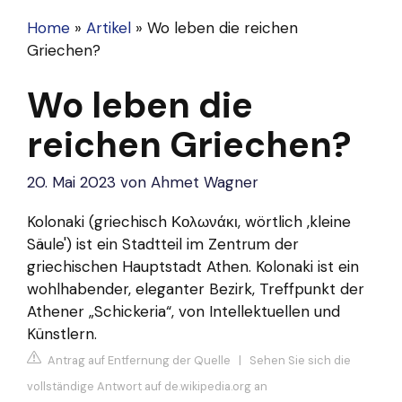
Home
»
Artikel
»
Wo leben die reichen
Griechen?
Wo leben die
reichen Griechen?
20. Mai 2023
von
Ahmet Wagner
Kolonaki (griechisch Κολωνάκι, wörtlich ‚kleine
Säule') ist ein
Stadtteil
im Zentrum der
griechischen Hauptstadt Athen. Kolonaki ist ein
wohlhabender, eleganter Bezirk, Treffpunkt der
Athener „Schickeria“, von Intellektuellen und
Künstlern.
Antrag auf Entfernung der Quelle
|
Sehen Sie sich die
vollständige Antwort auf de.wikipedia.org an