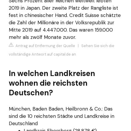
Sechs Prozent aller Reichen weltweit lebten
2019 in Japan. Der zweite Platz der Rangliste ist
fest in chinesischer Hand. Credit Suisse schätzte
die Zahl der Millionäre in der Volksrepublik zur
Mitte 2019 auf 4.447.000. Das waren 159.000
mehr als zwölf Monate zuvor.
Antrag auf Entfernung der Quelle
|
Sehen Sie sich die
vollständige Antwort auf capital.de an
In welchen Landkreisen
wohnen die reichsten
Deutschen?
München, Baden Baden, Heilbronn & Co.: Das
sind die 10 reichsten Städte und Landkreise in
Deutschland
Landkreis Ebersberg (28.878 €)