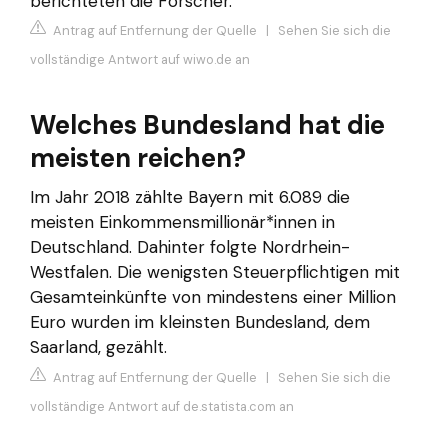
berichteten die Forscher.
Antrag auf Entfernung der Quelle
|
Sehen Sie sich die
vollständige Antwort auf wiwo.de an
Welches Bundesland hat die
meisten reichen?
Im Jahr 2018 zählte Bayern mit 6.089 die
meisten Einkommensmillionär*innen in
Deutschland. Dahinter folgte Nordrhein-
Westfalen. Die wenigsten Steuerpflichtigen mit
Gesamteinkünfte von mindestens einer Million
Euro wurden im kleinsten Bundesland, dem
Saarland, gezählt.
Antrag auf Entfernung der Quelle
|
Sehen Sie sich die
vollständige Antwort auf de.statista.com an