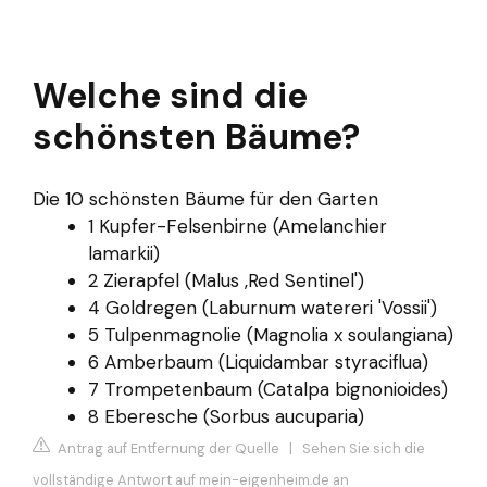
Welche sind die
schönsten Bäume?
Die 10 schönsten Bäume für den Garten
1 Kupfer-Felsenbirne (Amelanchier
lamarkii)
2 Zierapfel (Malus ‚Red Sentinel')
4 Goldregen (Laburnum watereri 'Vossii')
5 Tulpenmagnolie (Magnolia x soulangiana)
6 Amberbaum (Liquidambar styraciflua)
7 Trompetenbaum (Catalpa bignonioides)
8 Eberesche (Sorbus aucuparia)
Antrag auf Entfernung der Quelle
|
Sehen Sie sich die
vollständige Antwort auf mein-eigenheim.de an