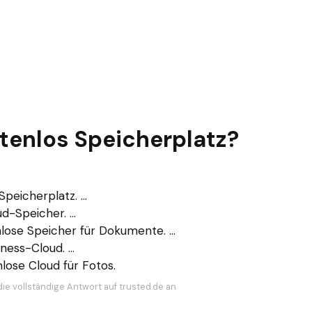
enlos Speicherplatz?
eicherplatz. ...
-Speicher. ...
ose Speicher für Dokumente. ...
ess-Cloud. ...
lose Cloud für Fotos.
die vollständige Antwort auf trusted.de an