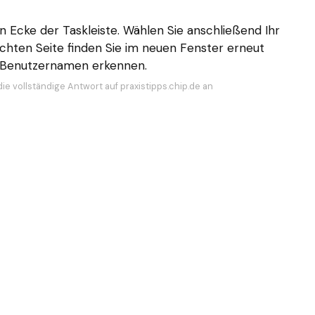
en Ecke der Taskleiste. Wählen Sie anschließend Ihr
echten Seite finden Sie im neuen Fenster erneut
en Benutzernamen erkennen.
ie vollständige Antwort auf praxistipps.chip.de an