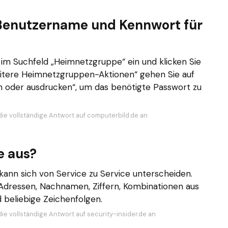
Benutzername und Kennwort für
im Suchfeld „Heimnetzgruppe“ ein und klicken Sie
eitere Heimnetzgruppen-Aktionen“ gehen Sie auf
 oder ausdrucken“, um das benötigte Passwort zu
die vollständige Antwort auf computerbild.de an
e aus?
nn sich von Service zu Service unterscheiden.
Adressen, Nachnamen, Ziffern, Kombinationen aus
beliebige Zeichenfolgen.
ie vollständige Antwort auf security-insider.de an