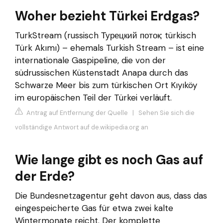
Woher bezieht Türkei Erdgas?
TurkStream (russisch Турецкий поток; türkisch
Türk Akımı) – ehemals Turkish Stream – ist eine
internationale Gaspipeline, die von der
südrussischen Küstenstadt Anapa durch das
Schwarze Meer bis zum türkischen Ort Kıyıköy
im europäischen Teil der Türkei verläuft.
Antrag auf Entfernung der Quelle
|
Sehen Sie sich die
vollständige Antwort auf de.wikipedia.org an
Wie lange gibt es noch Gas auf
der Erde?
Die Bundesnetzagentur geht davon aus, dass das
eingespeicherte Gas für etwa zwei kalte
Wintermonate reicht. Der komplette