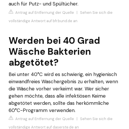
auch für Putz- und Spültücher.
Antrag auf Entfernung der Quelle
|
Sehen Sie sich die
vollständige Antwort auf bfr.bund.de an
Werden bei 40 Grad
Wäsche Bakterien
abgetötet?
Bei unter 40°C wird es schwierig, ein hygienisch
einwandfreies Waschergebnis zu erhalten, wenn
die Wäsche vorher verkeimt war. Wer sicher
gehen möchte, dass alle infektiösen Keime
abgetötet werden, sollte das herkömmliche
60°C-Programm verwenden.
Antrag auf Entfernung der Quelle
|
Sehen Sie sich die
vollständige Antwort auf daserste.de an