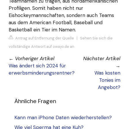
Teamnamen zu tragen, aus nordamerikanischen
Profiligen. Somit haben nicht nur
Eishockeymannschaften, sondern auch Teams
aus dem American Football, Baseball und
Basketball ein Tier im Namen.
Antrag auf Entfernung der Quelle
|
Sehen Sie sich die
vollständige Antwort auf owayo.de an
←
Vorheriger Artikel
Nächster Artikel
Was ändert sich 2024 für
→
erwerbsminderungsrentner?
Was kosten
Tonies im
Angebot?
Ähnliche Fragen
Kann man iPhone Daten wiederherstellen?
Wie viel Sperma hat eine Kuh?