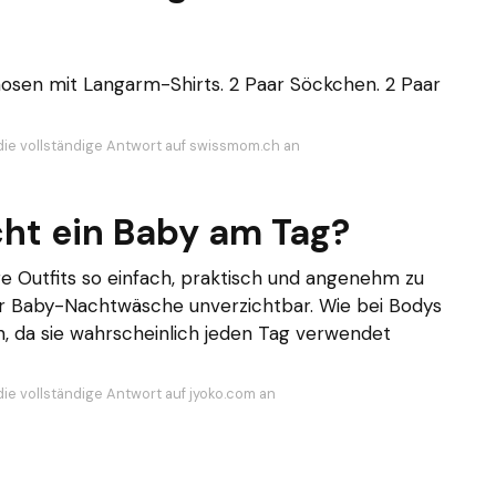
osen mit Langarm-Shirts. 2 Paar Söckchen. 2 Paar
die vollständige Antwort auf swissmom.ch an
cht ein Baby am Tag?
re Outfits so einfach, praktisch und angenehm zu
er Baby-Nachtwäsche unverzichtbar. Wie bei Bodys
 da sie wahrscheinlich jeden Tag verwendet
die vollständige Antwort auf jyoko.com an