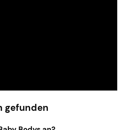
n gefunden
 Baby Bodys an?