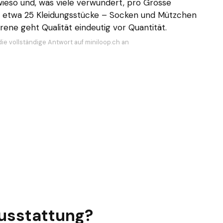
eso und, was viele verwundert, pro Grösse
ls etwa 25 Kleidungsstücke – Socken und Mützchen
rene geht Qualität eindeutig vor Quantität.
die vollständige Antwort auf miniloop.ch an
ausstattung?