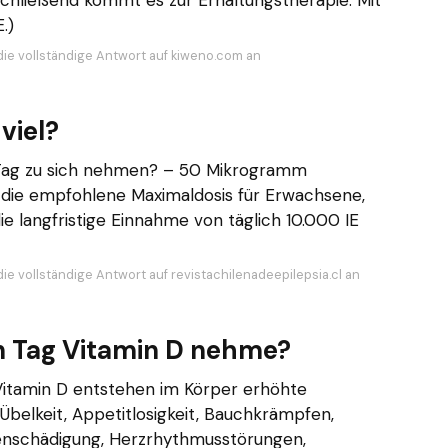
chließend kommt es zur Erhaltungstherapie: Mit
.)
die vollständige Antwort auf kiweno.com an
viel?
o Tag zu sich nehmen? – 50 Mikrogramm
s die empfohlene Maximaldosis für Erwachsene,
ie langfristige Einnahme von täglich 10.000 IE
ie vollständige Antwort auf revistachilenadeepilepsia.cl an
n Tag Vitamin D nehme?
itamin D entstehen im Körper erhöhte
 Übelkeit, Appetitlosigkeit, Bauchkrämpfen,
renschädigung, Herzrhythmusstörungen,