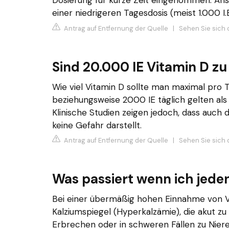
Dosierung für kurze Zeit eingenommen. Ans
einer niedrigeren Tagesdosis (meist 1.000 I.E
Antrag auf Entfernung der Quelle
|
Sehen Sie sich 
Sind 20.000 IE Vitamin D zu 
Wie viel Vitamin D sollte man maximal pr
beziehungsweise 2000 IE täglich gelten al
Klinische Studien zeigen jedoch, dass auch d
keine Gefahr darstellt.
Antrag auf Entfernung der Quelle
|
Sehen Sie sich d
Was passiert wenn ich jede
Bei einer übermäßig hohen Einnahme von V
Kalziumspiegel (Hyperkalzämie), die akut zu
Erbrechen oder in schweren Fällen zu Nie