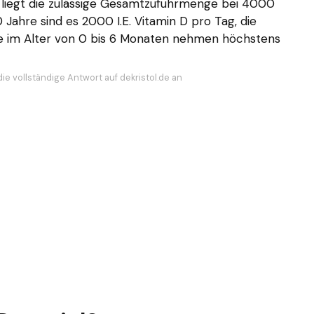
n liegt die zulässige Gesamtzufuhrmenge bei 4000
10 Jahre sind es 2000 I.E. Vitamin D pro Tag, die
ge im Alter von 0 bis 6 Monaten nehmen höchstens
ie vollständige Antwort auf dekristol.de an