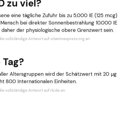
 zu viel?
ne eine tägliche Zufuhr bis zu 5.000 IE (125 mcg)
 Mensch bei direkter Sonnenbestrahlung 10.000 IE
e daher der physiologische obere Grenzwert sein.
die vollständige Antwort auf vitaminexpress.org an
o Tag?
ller Altersgruppen wird der Schätzwert mit 20 µg
t 800 Internationalen Einheiten.
ie vollständige Antwort auf rki.de an