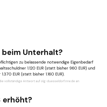
 beim Unterhalt?
pflichtigen zu belassende notwendige Eigenbedarf
altsschuldner 1.120 EUR (statt bisher 960 EUR) und
1.370 EUR (statt bisher 1.160 EUR).
die vollständige Antwort auf olg-duesseldorf.nrw.de an
3 erhöht?