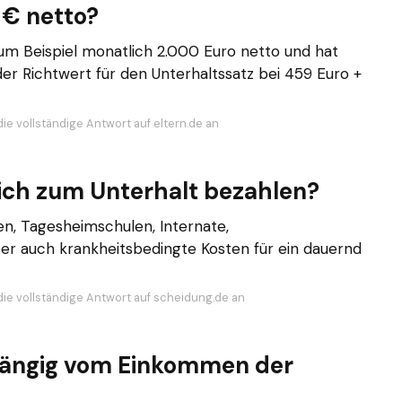
 € netto?
zum Beispiel monatlich 2.000 Euro netto und hat
t der Richtwert für den Unterhaltssatz bei 459 Euro +
ie vollständige Antwort auf eltern.de an
ich zum Unterhalt bezahlen?
len, Tagesheimschulen, Internate,
ber auch krankheitsbedingte Kosten für ein dauernd
die vollständige Antwort auf scheidung.de an
bhängig vom Einkommen der