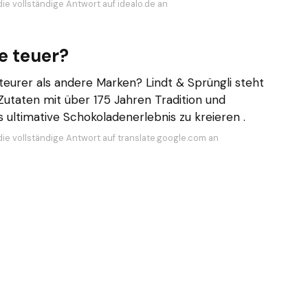
ie vollständige Antwort auf idealo.de an
e teuer?
teurer als andere Marken? Lindt & Sprüngli steht
utaten mit über 175 Jahren Tradition und
ultimative Schokoladenerlebnis zu kreieren .
die vollständige Antwort auf translate.google.com an