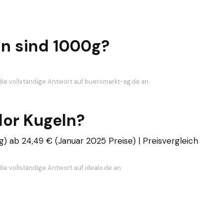
ln sind 1000g?
die vollständige Antwort auf bueromarkt-ag.de an
or Kugeln?
) ab 24,49 € (Januar 2025 Preise) | Preisvergleich
ie vollständige Antwort auf idealo.de an