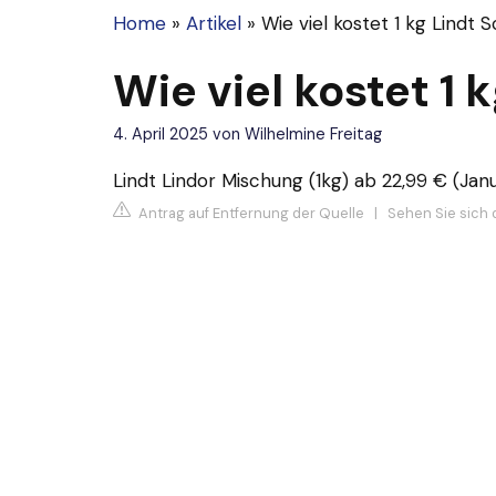
Home
»
Artikel
»
Wie viel kostet 1 kg Lindt 
Wie viel kostet 1
4. April 2025
von
Wilhelmine Freitag
Lindt Lindor Mischung (1kg) ab 22,99 € (Janu
Antrag auf Entfernung der Quelle
|
Sehen Sie sich d