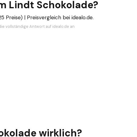
m Lindt Schokolade?
5 Preise) | Preisvergleich bei idealo.de.
ie vollständige Antwort auf idealo.de an
okolade wirklich?