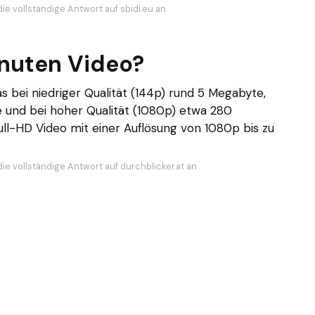
ie vollständige Antwort auf sbidi.eu an
inuten Video?
s bei niedriger Qualität (144p) rund 5 Megabyte,
e und bei hoher Qualität (1080p) etwa 280
ull-HD Video mit einer Auflösung von 1080p bis zu
ie vollständige Antwort auf durchblicker.at an