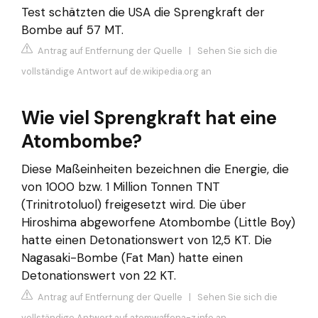
Test schätzten die USA die Sprengkraft der
Bombe auf 57 MT.
Antrag auf Entfernung der Quelle
|
Sehen Sie sich die
vollständige Antwort auf de.wikipedia.org an
Wie viel Sprengkraft hat eine
Atombombe?
Diese Maßeinheiten bezeichnen die Energie, die
von 1000 bzw. 1 Million Tonnen TNT
(Trinitrotoluol) freigesetzt wird. Die über
Hiroshima abgeworfene Atombombe (Little Boy)
hatte einen Detonationswert von 12,5 KT. Die
Nagasaki-Bombe (Fat Man) hatte einen
Detonationswert von 22 KT.
Antrag auf Entfernung der Quelle
|
Sehen Sie sich die
vollständige Antwort auf atomwaffena-z.info an