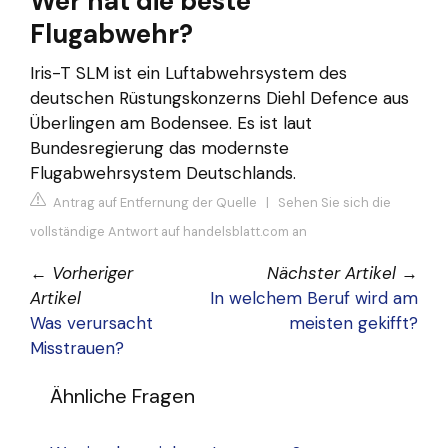
Wer hat die beste
Flugabwehr?
Iris-T SLM ist ein Luftabwehrsystem des
deutschen Rüstungskonzerns Diehl Defence aus
Überlingen am Bodensee. Es ist laut
Bundesregierung das modernste
Flugabwehrsystem Deutschlands.
Antrag auf Entfernung der Quelle
|
Sehen Sie sich die
vollständige Antwort auf handelsblatt.com an
←
Vorheriger
Nächster Artikel
→
Artikel
In welchem Beruf wird am
Was verursacht
meisten gekifft?
Misstrauen?
Ähnliche Fragen