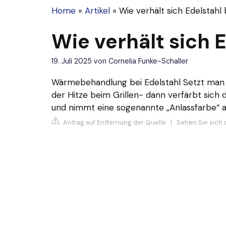
Home
»
Artikel
»
Wie verhält sich Edelstahl 
Wie verhält sich E
19. Juli 2025
von
Cornelia Funke-Schaller
Wärmebehandlung bei Edelstahl
Setzt man 
der Hitze beim Grillen- dann verfärbt sich 
und nimmt eine sogenannte „Anlassfarbe“ a
Antrag auf Entfernung der Quelle
|
Sehen Sie sich d