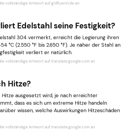
ie vollständige Antwort auf grillfuerst.de an
iert Edelstahl seine Festigkeit?
elstahl 304 vermerkt, erreicht die Legierung ihren
4 °C (2.550 °F bis 2.650 °F). Je näher der Stahl an
stigkeit verliert er natürlich.
die vollständige Antwort auf translate.google.com an
ch Hitze?
 Hitze ausgesetzt wird, je nach erreichter
immt, dass es sich um extreme Hitze handeln
 darüber wissen, welche Auswirkungen Hitzeschäden
die vollständige Antwort auf translate.google.com an