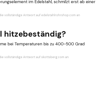
ierungselement im Edelstahl, schmilzt erst ab einer
die vollständige Antwort auf edelstahlrohrshop.com an
l hitzebeständig?
leme bei Temperaturen bis zu 400-500 Grad
die vollständige Antwort auf skottsberg.com an