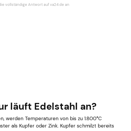
die vollständige Antwort auf va24.de an
r läuft Edelstahl an?
ten, werden Temperaturen von bis zu 1.800°C
uster als Kupfer oder Zink. Kupfer schmilzt bereits