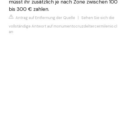
müsst ihr zusätzlich je nach Zone zwischen 100
bis 300 € zahlen.
Antrag auf Entfernung der Quelle
|
Sehen Sie sich die
vollständige Antwort auf monumentocruzdeltercermilenio.cl
an