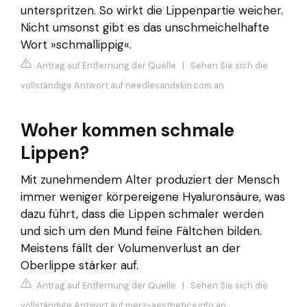
unterspritzen. So wirkt die Lippenpartie weicher.
Nicht umsonst gibt es das unschmeichelhafte
Wort »schmallippig«.
Antrag auf Entfernung der Quelle
|
Sehen Sie sich die
vollständige Antwort auf needlesandskin.com an
Woher kommen schmale
Lippen?
Mit zunehmendem Alter produziert der Mensch
immer weniger körpereigene Hyaluronsäure, was
dazu führt, dass die Lippen schmaler werden
und sich um den Mund feine Fältchen bilden.
Meistens fällt der Volumenverlust an der
Oberlippe stärker auf.
Antrag auf Entfernung der Quelle
|
Sehen Sie sich die
vollständige Antwort auf merz-aesthetics.info an