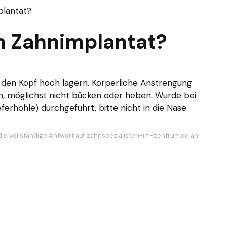
plantat?
h Zahnimplantat?
e den Kopf hoch lagern. Körperliche Anstrengung
, möglichst nicht bücken oder heben. Wurde bei
eferhöhle) durchgeführt, bitte nicht in die Nase
die vollständige Antwort auf zahnspezialisten-im-zentrum.de an