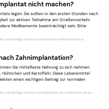
mplantat nicht machen?
lantats legen. Sie sollten in den ersten Stunden nach
higkeit zur aktiven Teilnahme am Straßenverkehr
dere Medikamente beeinträchtigt sein. Bitte
die vollständige Antwort auf implantate-hildesheim.de an
nach Zahnimplantation?
können Sie mittelfeste Nahrung zu sich nehmen.
h, Hühnchen und Kartoffeln. Diese Lebensmittel
leisten einen wichtigen Beitrag zur normalen
die vollständige Antwort auf implantate-am-niederrhein.de an