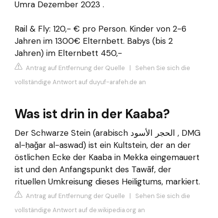
Umra Dezember 2023 .
Rail & Fly: 120,- € pro Person. Kinder von 2-6
Jahren im 1300€ Elternbett. Babys (bis 2
Jahren) im Elternbett 450,-
Antrag auf Entfernung der Quelle
|
Sehen Sie sich die
vollständige Antwort auf duyuf-arafeh.de an
Was ist drin in der Kaaba?
Der Schwarze Stein (arabisch الحجر الأسود , DMG
al-ḥaǧar al-aswad) ist ein Kultstein, der an der
östlichen Ecke der Kaaba in Mekka eingemauert
ist und den Anfangspunkt des Tawāf, der
rituellen Umkreisung dieses Heiligtums, markiert.
Antrag auf Entfernung der Quelle
|
Sehen Sie sich die
vollständige Antwort auf de.wikipedia.org an