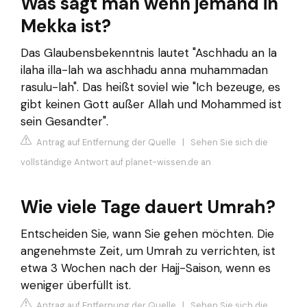
Was sagt man wenn jemand in
Mekka ist?
Das Glaubensbekenntnis lautet "Aschhadu an la
ilaha illa-lah wa aschhadu anna muhammadan
rasulu-lah". Das heißt soviel wie "Ich bezeuge, es
gibt keinen Gott außer Allah und Mohammed ist
sein Gesandter".
Antrag auf Entfernung der Quelle
|
Sehen Sie sich die
vollständige Antwort auf planet-wissen.de an
Wie viele Tage dauert Umrah?
Entscheiden Sie, wann Sie gehen möchten. Die
angenehmste Zeit, um Umrah zu verrichten, ist
etwa 3 Wochen nach der Hajj-Saison, wenn es
weniger überfüllt ist.
Antrag auf Entfernung der Quelle
|
Sehen Sie sich die