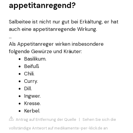
appetitanregend?
Salbeitee ist nicht nur gut bei Erkältung, er hat
auch eine appetitanregende Wirkung.
...
Als Appetitanreger wirken insbesondere
folgende Gewürze und Kräuter:
Basilikum.
Beifuß
Chili.
Curry.
Dill.
Ingwer.
Kresse.
Kerbel.
Antrag auf Entfernung der Quelle
|
Sehen Sie sich die
vollständige Antwort auf medikamente-per-klick.de an