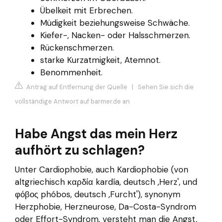
Übelkeit mit Erbrechen.
Müdigkeit beziehungsweise Schwäche.
Kiefer-, Nacken- oder Halsschmerzen.
Rückenschmerzen.
starke Kurzatmigkeit, Atemnot.
Benommenheit.
Antrag auf Entfernung der Quelle
|
Sehen Sie sich die
vollständige Antwort auf barmer.de an
Habe Angst das mein Herz
aufhört zu schlagen?
Unter Cardiophobie, auch Kardiophobie (von
altgriechisch καρδία kardía, deutsch ‚Herz', und
φόβος phóbos, deutsch ‚Furcht'), synonym
Herzphobie, Herzneurose, Da-Costa-Syndrom
oder Effort-Syndrom, versteht man die Angst,