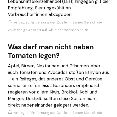
Lebensmitteleinzelhandel (LEH) hingegen gilt die
Empfehlung, Eier ungekühlt an
Verbraucher*innen abzugeben.
Antrag auf Entfernung der Quelle
|
Sehen Sie sich die
vollständige Antwort auf lwk-niedersachsen.de an
Was darf man nicht neben
Tomaten legen?
Äpfel, Birnen, Nektarinen und Pflaumen, aber
auch Tomaten und Avocados stoßen Ethylen aus
– ein Reifegas, das anderes Obst und Gemüse
schneller reifen lässt. Besonders empfindlich
reagieren vor allem Kiwis, Brokkoli, Kohl und
Mangos. Deshalb sollten diese Sorten nicht
direkt nebeneinander gelagert werden.
Antrag auf Entfernung der Quelle
|
Sehen Sie sich die