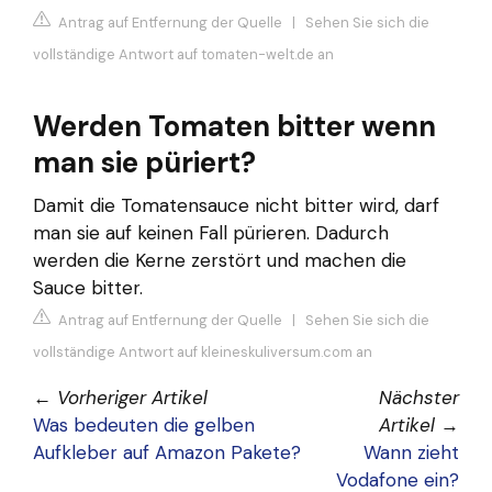
Antrag auf Entfernung der Quelle
|
Sehen Sie sich die
vollständige Antwort auf tomaten-welt.de an
Werden Tomaten bitter wenn
man sie püriert?
Damit die Tomatensauce nicht bitter wird, darf
man sie auf keinen Fall pürieren. Dadurch
werden die Kerne zerstört und machen die
Sauce bitter.
Antrag auf Entfernung der Quelle
|
Sehen Sie sich die
vollständige Antwort auf kleineskuliversum.com an
←
Vorheriger Artikel
Nächster
Was bedeuten die gelben
Artikel
→
Aufkleber auf Amazon Pakete?
Wann zieht
Vodafone ein?