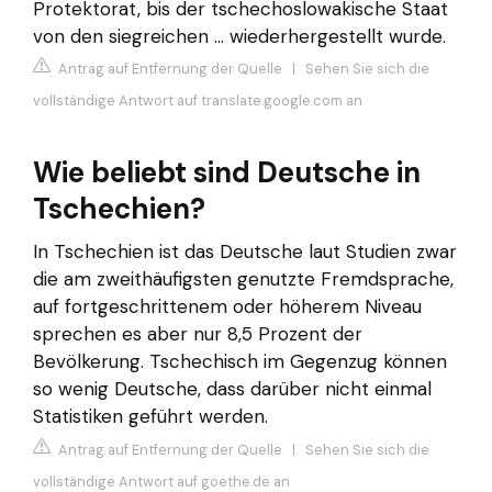
Protektorat, bis der tschechoslowakische Staat
von den siegreichen ... wiederhergestellt wurde.
Antrag auf Entfernung der Quelle
|
Sehen Sie sich die
vollständige Antwort auf translate.google.com an
Wie beliebt sind Deutsche in
Tschechien?
In Tschechien ist das Deutsche laut Studien zwar
die am zweithäufigsten genutzte Fremdsprache,
auf fortgeschrittenem oder höherem Niveau
sprechen es aber nur 8,5 Prozent der
Bevölkerung. Tschechisch im Gegenzug können
so wenig Deutsche, dass darüber nicht einmal
Statistiken geführt werden.
Antrag auf Entfernung der Quelle
|
Sehen Sie sich die
vollständige Antwort auf goethe.de an