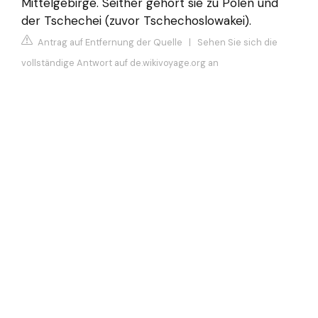
Mittelgebirge. Seither gehört sie zu Polen und
der Tschechei (zuvor Tschechoslowakei).
Antrag auf Entfernung der Quelle
|
Sehen Sie sich die
vollständige Antwort auf de.wikivoyage.org an