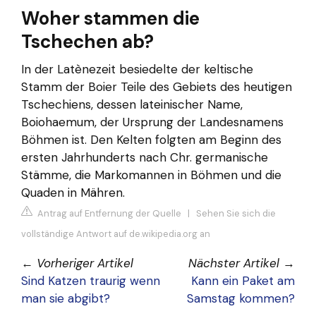
Woher stammen die
Tschechen ab?
In der Latènezeit besiedelte der keltische
Stamm der Boier Teile des Gebiets des heutigen
Tschechiens, dessen lateinischer Name,
Boiohaemum, der Ursprung der Landesnamens
Böhmen ist. Den Kelten folgten am Beginn des
ersten Jahrhunderts nach Chr. germanische
Stämme, die Markomannen in Böhmen und die
Quaden in Mähren.
Antrag auf Entfernung der Quelle
|
Sehen Sie sich die
vollständige Antwort auf de.wikipedia.org an
←
Vorheriger Artikel
Nächster Artikel
→
Sind Katzen traurig wenn
Kann ein Paket am
man sie abgibt?
Samstag kommen?