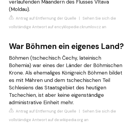
verlaufenden Mäandern des Flusses Vltava
(Moldau).
Antrag auf Entfernung der Quelle
|
Sehen Sie sich die
vollständige Antwort auf encyklopedie.ckrumlov.cz an
War Böhmen ein eigenes Land?
Böhmen (tschechisch Čechy, lateinisch
Bohemia) war eines der Länder der Böhmischen
Krone. Als ehemaliges Königreich Böhmen bildet
es mit Mähren und dem tschechischen Teil
Schlesiens das Staatsgebiet des heutigen
Tschechien, ist aber keine eigenständige
administrative Einheit mehr.
Antrag auf Entfernung der Quelle
|
Sehen Sie sich die
vollständige Antwort auf de.wikipedia.org an