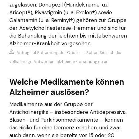
zugelassen. Donepezil (Handelsname: u.a.
Aricept®), Rivastigmin (u. a. Exelon®) sowie
Galantamin (u. a. Reminyl®) gehören zur Gruppe
der Acetylcholinesterase-Hemmer und sind für
die Behandlung der leichten bis mittelschweren
Alzheimer-Krankheit vorgesehen.
Antrag auf Entfernung der Quelle
|
Sehen Sie sich die
vollständige Antwort auf alzheimer-forschung.de an
Welche Medikamente können
Alzheimer auslösen?
Medikamente aus der Gruppe der
Anticholinergika – insbesondere Antidepressiva,
Blasen- und Parkinsonmedikamente – können
das Risiko für eine Demenz erhöhen, und zwar
auch dann, wenn sie bereits vor 15 oder 20