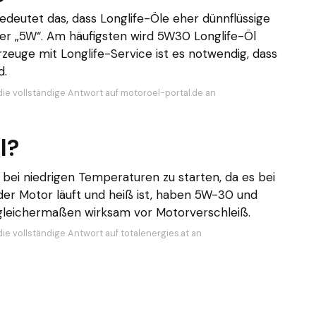
bedeutet das, dass Longlife-Öle eher dünnflüssige
oder „5W“. Am häufigsten wird 5W30 Longlife-Öl
euge mit Longlife-Service ist es notwendig, dass
d.
die vollständige Antwort auf motoroel-portal.de an
l?
bei niedrigen Temperaturen zu starten, da es bei
der Motor läuft und heiß ist, haben 5W-30 und
 gleichermaßen wirksam vor Motorverschleiß.
ie vollständige Antwort auf totalenergies.at an