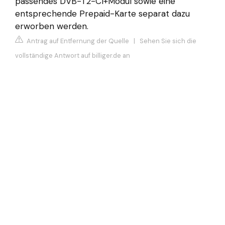
passendes DVB-T2-CI+Modul sowie eine
entsprechende Prepaid-Karte separat dazu
erworben werden.
Antrag auf Entfernung der Quelle
|
Sehen Sie sich die
vollständige Antwort auf billiger.de an