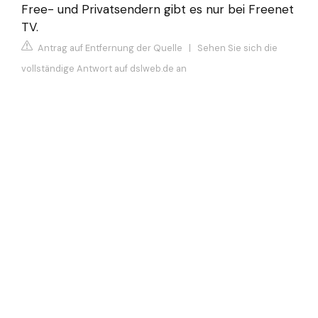
Free- und Privatsendern gibt es nur bei Freenet
TV.
Antrag auf Entfernung der Quelle
|
Sehen Sie sich die
vollständige Antwort auf dslweb.de an