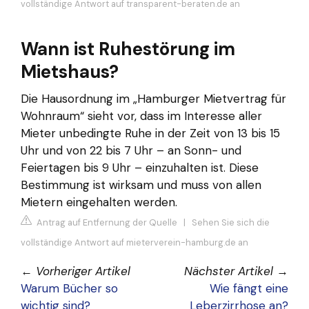
vollständige Antwort auf transparent-beraten.de an
Wann ist Ruhestörung im
Mietshaus?
Die Hausordnung im „Hamburger Mietvertrag für
Wohnraum“ sieht vor, dass im Interesse aller
Mieter unbedingte Ruhe in der Zeit von 13 bis 15
Uhr und von 22 bis 7 Uhr – an Sonn- und
Feiertagen bis 9 Uhr – einzuhalten ist. Diese
Bestimmung ist wirksam und muss von allen
Mietern eingehalten werden.
Antrag auf Entfernung der Quelle
|
Sehen Sie sich die
vollständige Antwort auf mieterverein-hamburg.de an
←
Vorheriger Artikel
Nächster Artikel
→
Warum Bücher so
Wie fängt eine
wichtig sind?
Leberzirrhose an?