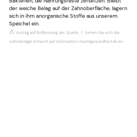
Bakterien, die Nahrungsreste zersetzen. Bleibt
der weiche Belag auf der Zahnoberfläche, lagern
sich in ihm anorganische Stoffe aus unserem
Speichel ein.
Antrag auf Entfernung der Quelle
|
Sehen Sie sich die
vollständige Antwort auf information-mundgesundheit.de an