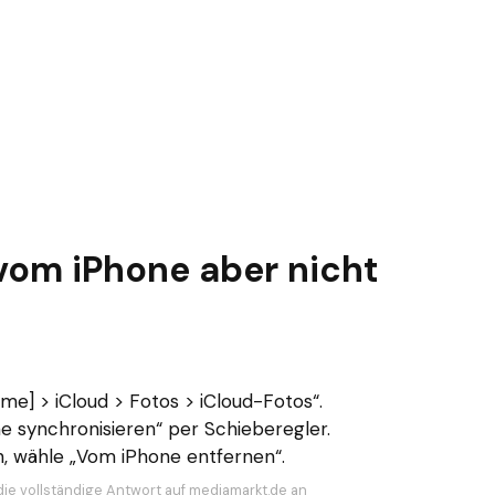
vom iPhone aber nicht
ame] > iCloud > Fotos > iCloud-Fotos“.
ne synchronisieren“ per Schieberegler.
n, wähle „Vom iPhone entfernen“.
die vollständige Antwort auf mediamarkt.de an