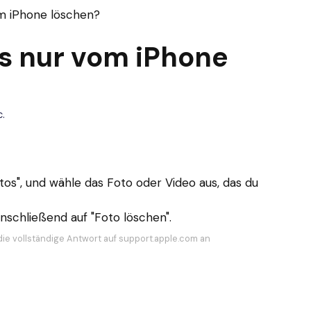
m iPhone löschen?
os nur vom iPhone
.
tos", und wähle das Foto oder Video aus, das du
nschließend auf "Foto löschen".
die vollständige Antwort auf support.apple.com an